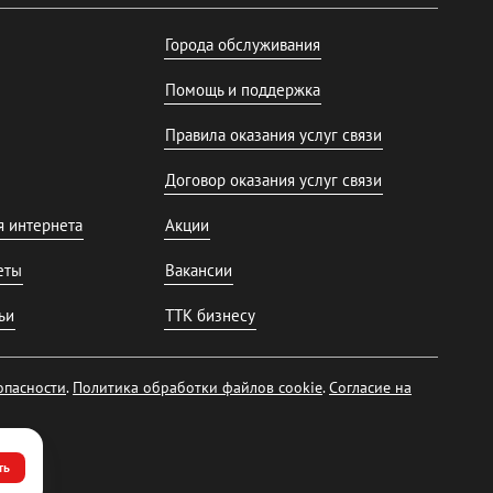
Города обслуживания
Помощь и поддержка
Правила оказания услуг связи
Договор оказания услуг связи
я интернета
Акции
еты
Вакансии
ьи
ТТК бизнесу
опасности
.
Политика обработки файлов cookie
.
Согласие на
ть